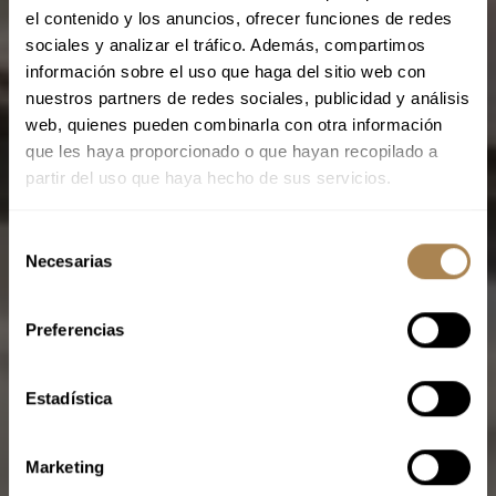
el contenido y los anuncios, ofrecer funciones de redes
sociales y analizar el tráfico. Además, compartimos
información sobre el uso que haga del sitio web con
nuestros partners de redes sociales, publicidad y análisis
web, quienes pueden combinarla con otra información
que les haya proporcionado o que hayan recopilado a
partir del uso que haya hecho de sus servicios.
CLÍNICA Nº1 EN TRATAMIENTOS
ESTÉTICOS DE MADRID
Clínica Estética
S
Necesarias
e
l
en Madrid
e
Preferencias
c
c
i
Estadística
ó
CONOCE NUESTROS TRATAMIENTOS
n
Marketing
d