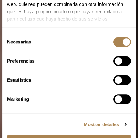
web, quienes pueden combinarla con otra información
que les haya proporcionado o que hayan recopilado a
partir del uso que haya hecho de sus servicios.
S
Necesarias
e
l
e
Preferencias
c
c
i
Estadística
ó
n
Marketing
d
e
c
Mostrar detalles
o
n