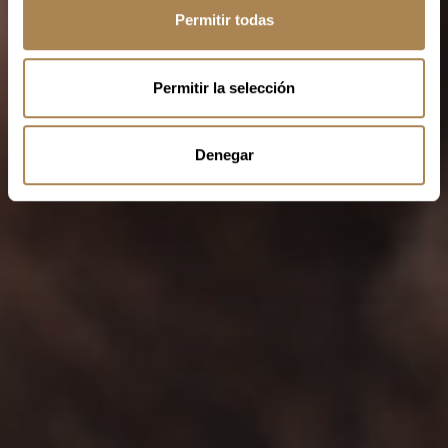
s
Permitir todas
e
n
t
Permitir la selección
i
m
i
Denegar
e
n
t
o