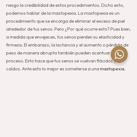
riesgo la credibilidad de estos procedimientos. Dicho esto,
podemos hablar de la mastopexia. La mastopexia es un
procedimiento que se encarga de eliminar el exceso de piel
alrededor de tus senos. Pero ¿Por qué ocurre esto? Pues bien,
a medida que envejeces, tus senos pierden su elasticidad y
firmeza. El embarazo, la lactancia y el aumento o pérdida de
peso de manera abrupta también pueden acentuar este
proceso. Esto hace que tus senos se vuelvan flácidos y
caídos. Ante esto lo mejor es someterse a una
mastopexia
.
La mastopexia también puede ayudarte si deseas aumentar
el tamaño de tus senos, ya que pueden hacerse ambas
cirugías al mismo tiempo. Solo necesitas consultar con un
profesional para establecer si eres candidata perfecta para
este procedimiento y que esto no te ocasione problemas a
futuro.
Beneficios de la