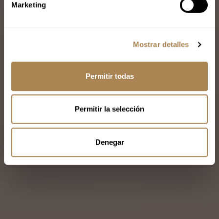
Marketing
d
e
c
Mostrar detalles
o
n
s
Permitir todas
e
n
t
Permitir la selección
i
m
i
Denegar
e
n
t
o