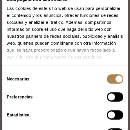
Las cookies de este sitio web se usan para personalizar
el contenido y los anuncios, ofrecer funciones de redes
sociales y analizar el tráfico. Además, compartimos
información sobre el uso que haga del sitio web con
nuestros partners de redes sociales, publicidad y análisis
web, quienes pueden combinarla con otra información
que les haya proporcionado o que hayan recopilado a
partir del uso que haya hecho de sus servicios.
S
Necesarias
e
l
e
Preferencias
c
c
i
Estadística
ó
n