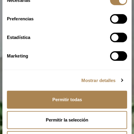
Necesarias
e
l
e
Preferencias
c
c
i
Estadística
ó
n
Marketing
d
e
c
Mostrar detalles
o
n
s
Permitir todas
e
n
t
Permitir la selección
i
m