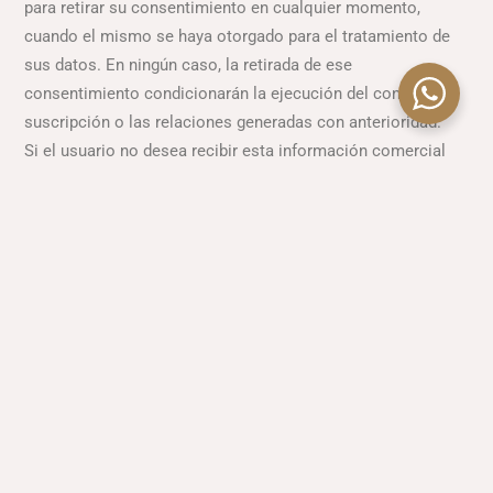
para retirar su consentimiento en cualquier momento,
cuando el mismo se haya otorgado para el tratamiento de
sus datos. En ningún caso, la retirada de ese
consentimiento condicionarán la ejecución del contrato de
suscripción o las relaciones generadas con anterioridad.
Si el usuario no desea recibir esta información comercial
puede comunicarlo mediante correo electrónico a la casilla
(xxx correoelectrónico xxx) y será dado de baja como
destinatario de este tipo de información.
Asimismo, podrá ejercitar en todo momento los siguientes
derechos reconocidos en el RGPD y la Ley Orgánica 3/2018,
de 5 de diciembre, de Protección de Datos Personales y
garantía de los derechos digitales: solicitar el acceso a sus
datos personales o su rectificación cuando sean inexactos;
solicitar su supresión cuando, entre otros motivos, los
datos ya no sean necesarios para los fines para los que
fueron recogidos; solicitar la limitación y/o oposición del