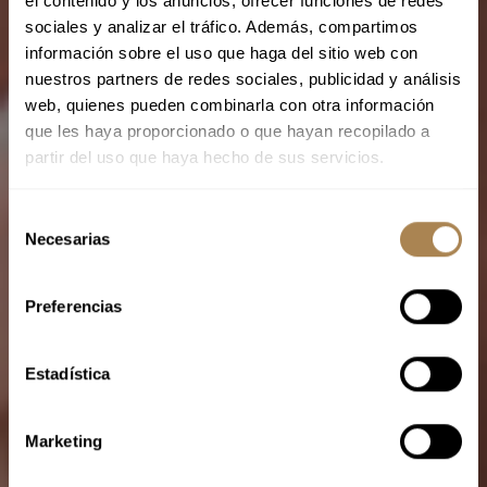
el contenido y los anuncios, ofrecer funciones de redes
sociales y analizar el tráfico. Además, compartimos
información sobre el uso que haga del sitio web con
nuestros partners de redes sociales, publicidad y análisis
web, quienes pueden combinarla con otra información
que les haya proporcionado o que hayan recopilado a
partir del uso que haya hecho de sus servicios.
S
Necesarias
e
l
e
Preferencias
c
c
i
Estadística
ó
n
Marketing
d
e