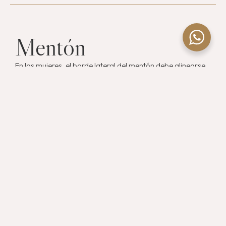
Mentón
En las mujeres, el borde lateral del mentón debe alinearse
con una línea vertical que descienda desde la esquina de
la boca. En la vista de perfil, una línea que conecta la
porción más prominente del labio superior e inferior
también debe tocar la línea de Riedel. El labio inferior debe
ser ligeramente posterior al labio superior, y el pogonión
(el punto más sobresaliente del mentón) nunca debe
proyectarse demasiado hacia adelante para no romper la
armonía facial.
Podemos suavizar o mejorar la proyección del mentón
con rellenos dérmicos, ajustando su forma para lograr un
equilibrio con el resto de las facciones. Al hacerlo, también