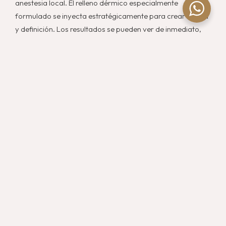
anestesia local. El relleno dérmico especialmente
formulado se inyecta estratégicamente para crear forma
y definición. Los resultados se pueden ver de inmediato,
pero continuarán mejorando durante la próxima semana a
medida que disminuya la inflamación.
AGENDAR UNA CITA
¿Qué vamos a lograr?
El aumento de glúteos puede agregar definición y volumen
al área del glúteo. Ayuda a restaurar la simetría, ayuda a
equilibrar un marco pesado superior, rellena la piel flácida