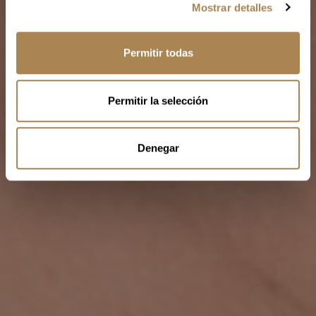
Mostrar detalles
o
n
s
Permitir todas
e
n
t
Permitir la selección
i
m
i
Denegar
e
n
t
o