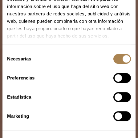
información sobre el uso que haga del sitio web con
nuestros partners de redes sociales, publicidad y análisis
web, quienes pueden combinarla con otra información
que les haya proporcionado o que hayan recopilado a
partir del uso que haya hecho de sus servicios.
S
Necesarias
e
l
e
Preferencias
c
c
i
Estadística
ó
n
Marketing
d
e
c